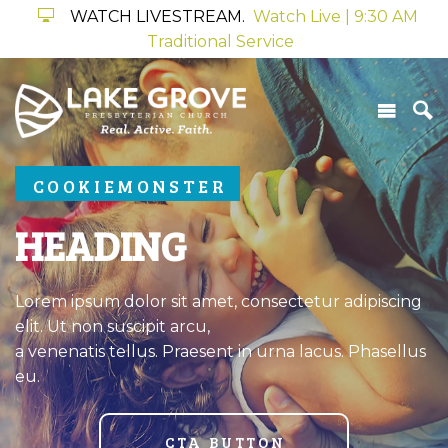
WATCH LIVESTREAM.
Watch Live | 9:30 AM
Traditional Service
COOKIEMONSTER
HEADING
Lorem ipsum dolor sit amet, consectetur adipiscing
elit. Ut non suscipit arcu,
a venenatis tellus. Praesent in urna lacus. Phasellus
eu.
CTA BUTTON