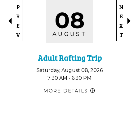
P
N
08
R
E
E
X
AUGUST
V
T
Adult Rafting Trip
Saturday, August 08, 2026
7:30 AM - 6:30 PM
MORE DETAILS