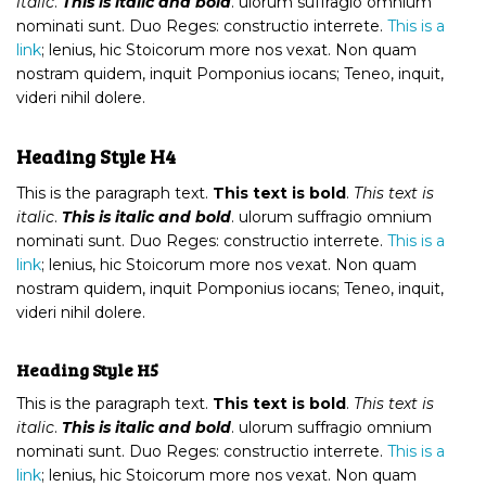
italic
.
This is italic and bold
. ulorum suffragio omnium
nominati sunt. Duo Reges: constructio interrete.
This is a
link
; lenius, hic Stoicorum more nos vexat. Non quam
nostram quidem, inquit Pomponius iocans; Teneo, inquit,
videri nihil dolere.
Heading Style H4
This is the paragraph text.
This text is bold
.
This text is
italic
.
This is italic and bold
. ulorum suffragio omnium
nominati sunt. Duo Reges: constructio interrete.
This is a
link
; lenius, hic Stoicorum more nos vexat. Non quam
nostram quidem, inquit Pomponius iocans; Teneo, inquit,
videri nihil dolere.
Heading Style H5
This is the paragraph text.
This text is bold
.
This text is
italic
.
This is italic and bold
. ulorum suffragio omnium
nominati sunt. Duo Reges: constructio interrete.
This is a
link
; lenius, hic Stoicorum more nos vexat. Non quam