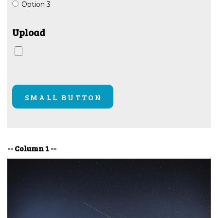
Option 3
Upload
-- Column 1 --